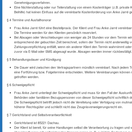
Genehmigungsverfahren.
Eine Nichterstattung oder nur Teilerstattung von einem Kostenträger (z.B. private
Beihilfe) hat keinen Einfluss auf die vereinbarte Kostenforderung von Anke Jarré 
§ 4 Termine und Ausfallhonorar
Frau Anke Jarré führt eine Bestellpraxis. Der Klient und Frau Anke Jarré vereinb
Die Termine werden für den Klienten persönlich reserviert.
Bei Absagen oder Verschiebungen von weniger als 24 Stunden vor dem Termin wird
entsprechend der gebuchten Zeit berechnet, sofern der Termin nicht anderweitig
Zahlungsverpflichtung entfällt, wenn ein anderer Klient den Termin wahrnimmt od
zuvor via E-Mail oder SMS abgesagt wurde. Absagen werden immer rückbestätigt.
§ 5 Behandlungsdauer und Kündigung
Die Dauer wird zwischen den Vertragspartnern mündlich vereinbart. Nach jedem Te
eine Fortführung bzw. Folgetermine entscheiden. Weitere Vereinbarungen können
getroffen werden.
§ 6 Schweigepflicht
Frau Anke Jarré unterliegt der Schweigepflicht und muss für den Fall der Auskunfts
Behörden oder familiären Bezugspersonen von dieser Schweigepflicht schriftlich 
Die Schweigepflicht betrifft jedoch nicht die Vereitelung oder Verfolgung von mutm
höherer Rechtsgüter und schließt nicht das Zeugnisverweigerungsrecht ein.
§ 7 Gerichtstand und Selbstverantwortlichkeit
Gerichtstand ist 85221 Dachau.
Der Klient ist bereit, für seine Handlungen selbst die Verantwortung zu tragen und 