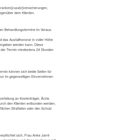
 Kranken[zusatz]versicherungen,
gegenüber dem Klienten.
aren Behandlungstermine im Voraus.
 das Ausfallhonorar in voller Höhe
 vergeben werden kann.
Diese
er der Termin mindestens 24 Stunden
rmin können sich beide Seiten für
 nur im gegenseitigen Einvernehmen
erteilung an Kostenträger, Ärzte,
durch den Klienten entbunden werden.
aßlichen Straftaten oder den Schutz
verpflichtet sich, Frau Anke Jarré