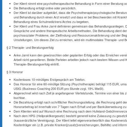
Der Klient nimmt eine psychotherapeutische Behandlung in Form einer Beratung ode
Die Behandlung erfolgt online oder persönlich.
Der Klient ist darüber aufgeklärt, dass die Psychotherapie/psychologische Beratu
und Behandlung durch einen Arzt ersetzt und dass er bei Beschwerden mit Krankheit
Behandlung eines Schulmediziners/Arztes zu begeben.
Der Klient und Frau Anke Jarré definieren gemeinsam das Behandlungsanliegen. 
Gespräche und andere therapeutische Arbeitsmethoden. Die Behandlung dient de
psychosozialer Probleme, der Zielfindung und Ressourcenaktivierung und der Begle
Umstellungen. Um dieses Ziel zu erreichen, wird ein multimodales Therapie- und
§ 2 Therapie- und Beratungserfolg
Anke Jarré kann den gewünschten oder geplanten Erfolg oder das Erreichen verei
Arbeit nicht garantieren. Beide Parteien arbeiten jedoch nach bestem Wissen und 
Therapie-/Beratungserfolg eintritt.
§ 3 Honorar
Kostenloses 10-minütiges Erstgespräch am Telefon.
Das Honorar für eine 60-minütige Sitzung (Psychotherapie) beträgt 115 EUR, umsa
UStG (Business-Coaching 200 EUR pro Stunde zzgl. 19% MwSt).
Abgerechnet wird nach Zeit je angefangener Viertelstunde, Termine von einer bis 
buchbar.
Die Bezahlung erfolgt nach schriftlicher Rechnungsstellung, die Rechnung geht dem
Honorarbetrag ist innerhalb von 7 Tagen nach Erhalt und per Banküberweisung zu
Dem Klienten wird auf Wunsch eine Rechnung nach dem Hufeland-Gebührenverzeichn
Nach dem HPG (Heilpraktikergesetz) besteht generell keine Zulassung zu geset
(kassenärztliche Vereinigung). Der Klient leitet eigenverantwortlich das Kosteners
Kostenträger ein (z.B. private Kranken[zusatz]versicherungen, Beihilfe) und inform