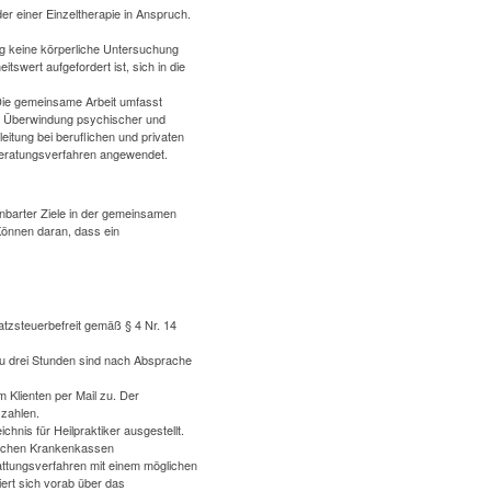
r einer Einzeltherapie in Anspruch.
ng keine körperliche Untersuchung
swert aufgefordert ist, sich in die
Die gemeinsame Arbeit umfasst
r Überwindung psychischer und
itung bei beruflichen und privaten
 Beratungsverfahren angewendet.
nbarter Ziele in der gemeinsamen
Können daran, dass ein
tzsteuerbefreit gemäß § 4 Nr. 14
zu drei Stunden sind nach Absprache
 Klienten per Mail zu. Der
 zahlen.
is für Heilpraktiker ausgestellt.
zlichen Krankenkassen
tattungsverfahren mit einem möglichen
iert sich vorab über das