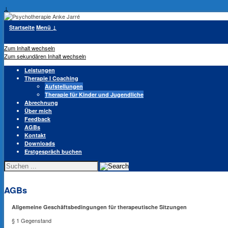
↓
Startseite
Menü ↓
Zum Inhalt wechseln
Zum sekundären Inhalt wechseln
Leistungen
Therapie I Coaching
Aufstellungen
Therapie für Kinder und Jugendliche
Abrechnung
Über mich
Feedback
AGBs
Kontakt
Downloads
Erstgespräch buchen
Suche
nach:
AGBs
Allgemeine Geschäftsbedingungen für therapeutische Sitzungen
§ 1 Gegenstand