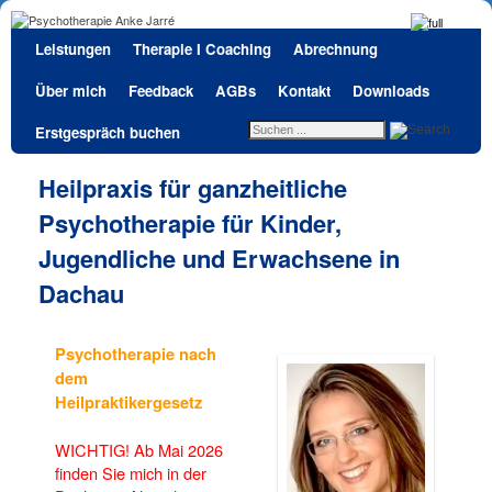
Zum Inhalt wechseln
Zum sekundären Inhalt wechseln
Leistungen
Therapie I Coaching
Abrechnung
Über mich
Feedback
AGBs
Kontakt
Downloads
Erstgespräch buchen
Heilpraxis für ganzheitliche
Psychotherapie für Kinder,
Jugendliche und Erwachsene in
Dachau
Psychotherapie nach
dem
Heilpraktikergesetz
WICHTIG! Ab Mai 2026
finden Sie mich in der