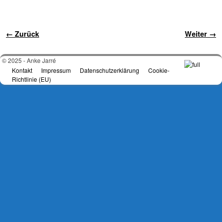
Bilder-Navigation
← Zurück
Weiter →
© 2025 - Anke Jarré
Kontakt
Impressum
Datenschutzerklärung
Cookie-
Richtlinie (EU)