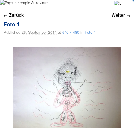
Zum Inhalt wechseln
Zum sekundären Inhalt wechseln
Bilder-Navigation
← Zurück
Weiter →
Foto 1
Published
26. September 2014
at
640 × 480
in
Foto 1